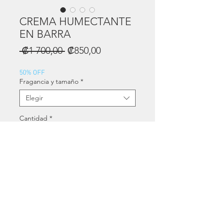
CREMA HUMECTANTE
EN BARRA
Precio
Precio
 ₡1 700,00 
₡850,00
de
oferta
50% OFF
Fragancia y tamaño
*
Elegir
Cantidad
*
Agregar al carrito
Hecho en Costa Rica
2 presentaciones:
- 20gramos (peso aproximado)