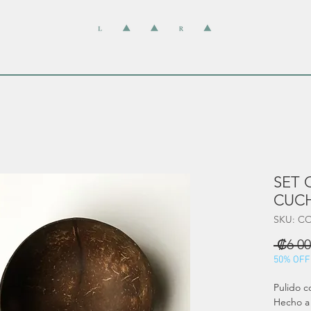
SET
CUC
SKU: C
 ₡6 00
50% OFF
Pulido c
Hecho a