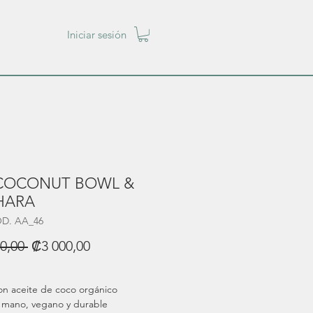
Iniciar sesión
 COCONUT BOWL &
HARA
OD. AA_46
Precio
Precio
0,00 
₡3 000,00
de
oferta
on aceite de coco orgánico
 mano, vegano y durable